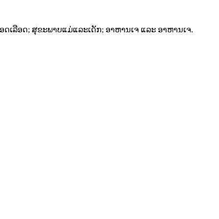
ຼອດເລືອດ; ສຸຂະພາບແມ່ແລະເດັກ; ອາຫານເຈ ແລະ ອາຫານເຈ.