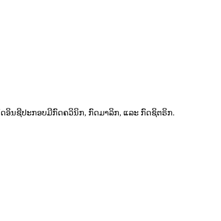
ດອິນຊີປະກອບມີກົດຄວິນິກ, ກົດມາລິກ, ແລະ ກົດຊິຕຣິກ.