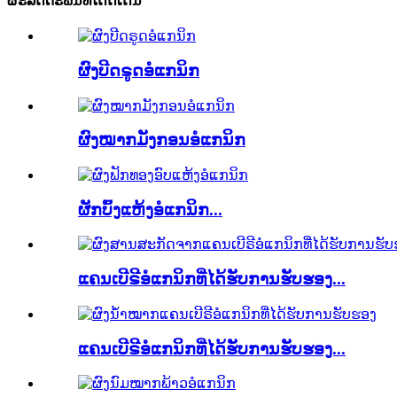
ຜະລິດຕະພັນທີ່ໂດດເດັ່ນ
ຜົງບີດຣູດອໍແກນິກ
ຜົງໝາກມັງກອນອໍແກນິກ
ຜັກບົ້ງແຫ້ງອໍແກນິກ...
ແຄນເບີຣີອໍແກນິກທີ່ໄດ້ຮັບການຮັບຮອງ...
ແຄນເບີຣີອໍແກນິກທີ່ໄດ້ຮັບການຮັບຮອງ...