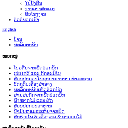
ໃບຢັ້ງຢືນ
ງານວາງສະແດງ
ທົວໂຮງງານ
ຕິດຕໍ່ພວກເຮົາ
English
ບ້ານ
ຜະລິດຕະພັນ
ໝວດໝູ່
ໂປຣຕີນຈາກພືດອໍແກນິກ
ເປບໄທດ໌ ແລະ ກົດອະມິໂນ
ສ່ວນປະກອບໂພຊະນາການຈາກທຳມະຊາດ
ວັດຖຸດິບເຄື່ອງສຳອາງ
ຜະລິດຕະພັນເຫັດອໍແກນິກ
ສານສະກັດຈາກພືດອໍແກນິກ
ຜົງໝາກໄມ້ ແລະ ຜັກ
ສ່ວນປະກອບອາຫານ
ນ້ຳມັນຫອມລະເຫີຍຈາກພືດ
ສະໝຸນໄພ & ເຄື່ອງເທດ & ຊາດອກໄມ້