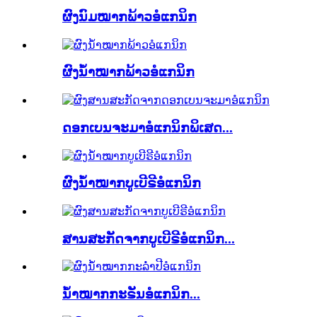
ຜົງນົມໝາກພ້າວອໍແກນິກ
ຜົງນ້ຳໝາກພ້າວອໍແກນິກ
ດອກເບນຈະມາອໍແກນິກພິເສດ...
ຜົງນ້ຳໝາກບູເບີຣີອໍແກນິກ
ສານສະກັດຈາກບູເບີຣີອໍແກນິກ...
ນ້ຳໝາກກະຣັນອໍແກນິກ...