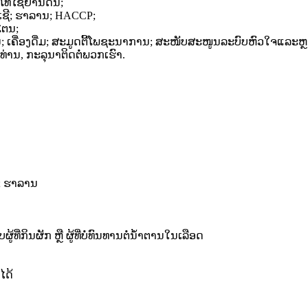
ໂທໄຊຢານິດິນ;
ເຊີ; ຮາລານ; HACCP;
ໂຕນ;
ເຄື່ອງດື່ມ; ສະມູດຕີ້ໂພຊະນາການ; ສະໜັບສະໜູນລະບົບຫົວໃຈແລະຫ
່ານ, ກະລຸນາຕິດຕໍ່ພວກເຮົາ.
ີ; ຮາລານ
ທີ່ກິນຜັກ ຫຼື ຜູ້ທີ່ບໍ່ທົນທານຕໍ່ນ້ຳຕານໃນເລືອດ
ໄດ້