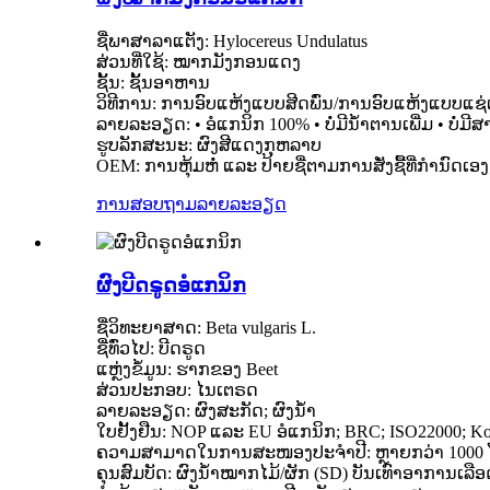
ຊື່ພາສາລາແຕັງ: Hylocereus Undulatus
ສ່ວນທີ່ໃຊ້: ໝາກມັງກອນແດງ
ຊັ້ນ: ຊັ້ນອາຫານ
ວິທີການ: ການອົບແຫ້ງແບບສີດພົ່ນ/ການອົບແຫ້ງແບບແຊ
ລາຍລະອຽດ: • ອໍແກນິກ 100% • ບໍ່ມີນໍ້າຕານເພີ່ມ • ບໍ່
ຮູບລັກສະນະ: ຜົງສີແດງກຸຫລາບ
OEM: ການຫຸ້ມຫໍ່ ແລະ ປ້າຍຊື່ຕາມການສັ່ງຊື້ທີ່ກຳນົດເ
ການສອບຖາມ
ລາຍລະອຽດ
ຜົງບີດຣູດອໍແກນິກ
ຊື່ວິທະຍາສາດ: Beta vulgaris L.
ຊື່ທົ່ວໄປ: ບີດຣູດ
ແຫຼ່ງຂໍ້ມູນ: ຮາກຂອງ Beet
ສ່ວນປະກອບ: ໄນເຕຣດ
ລາຍລະອຽດ: ຜົງສະກັດ; ຜົງນ້ຳ
ໃບຢັ້ງຢືນ: NOP ແລະ EU ອໍແກນິກ; BRC; ISO22000; Ko
ຄວາມສາມາດໃນການສະໜອງປະຈຳປີ: ຫຼາຍກວ່າ 1000 
ຄຸນສົມບັດ: ຜົງນ້ຳໝາກໄມ້/ຜັກ (SD) ບັນເທົາອາການເລືອ