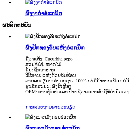
ຜົງງາດຳອໍແກນິກ
ຜະລິດຕະພັນ
ຜົງຟັກທອງອົບແຫ້ງອໍແກນິກ
ຊື່ລາແຕັງ: Cucurbita pepo
ສ່ວນທີ່ໃຊ້: ໝາກໄມ້
ຊັ້ນ: ຊັ້ນອາຫານ
ວິທີການ: ແຫ້ງດ້ວຍລົມຮ້ອນ
ລາຍລະອຽດ: • ທຳມະຊາດ 100% • ບໍ່ມີນໍ້າຕານເພີ່ມ • ບໍ
ຮູບລັກສະນະ: ຜົງສີເຫຼືອງ
OEM: ການຫຸ້ມຫໍ່ ແລະ ປ້າຍຊື່ຕາມການສັ່ງຊື້ທີ່ກຳນົດເ
ການສອບຖາມ
ລາຍລະອຽດ
ຜົງໝາກມັງກອນອໍແກນິກ