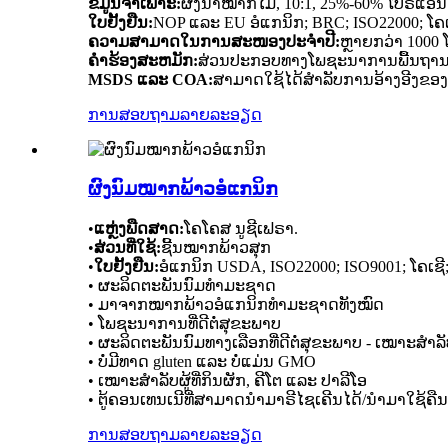
ຂໍ້ມູນຈໍາເພາະ:
ຜົງນ້ຳໝາກໄມ້, 10:1, 25%-60% ໂປຣແອນ
ໃບຢັ້ງຢືນ:
NOP ແລະ EU ອໍແກນິກ; BRC; ISO22000; ໂຄ
ຄວາມສາມາດໃນການສະໜອງປະຈຳປີ:
ຫຼາຍກວ່າ 1000 
ຄໍາຮ້ອງສະຫມັກ:
ສ່ວນປະກອບທາງໂພຊະນາການພື້ນຖານ; 
MSDS ແລະ COA:
ສາມາດໃຊ້ໄດ້ສຳລັບການອ້າງອີງຂອງທ
ການສອບຖາມ
ລາຍລະອຽດ
ຜົງນົມໝາກພ້າວອໍແກນິກ
•
ແຫຼ່ງພືດສາດ:
ໂຄໂຄສ ນູຊີເຟຣາ.
•
ສ່ວນທີ່ໃຊ້:
ຊີ້ນໝາກພ້າວສຸກ
•
ໃບຢັ້ງຢືນ:
ອໍແກນິກ USDA, ISO22000; ISO9001; ໂຄເຊ
• ຜະລິດຕະພັນນົມທຳມະຊາດ
• ມາຈາກໝາກພ້າວອໍແກນິກທຳມະຊາດທັງໝົດ
• ໂພຊະນາການທີ່ດີຕໍ່ສຸຂະພາບ
• ຜະລິດຕະພັນນົມທາງເລືອກທີ່ດີຕໍ່ສຸຂະພາບ - ເໝາະສຳລັບຜູ້
• ບໍ່ມີທາດ gluten ແລະ ບໍ່ແມ່ນ GMO
• ເໝາະສຳລັບຜູ້ທີ່ກິນຜັກ, ຄີໂຕ ແລະ ປາລີໂອ
• ຕູ້ຄອນເທນເນີທີ່ສາມາດນຳມາຣີໄຊເຄີນໄດ້/ນຳມາໃຊ້ຄືນ
ການສອບຖາມ
ລາຍລະອຽດ