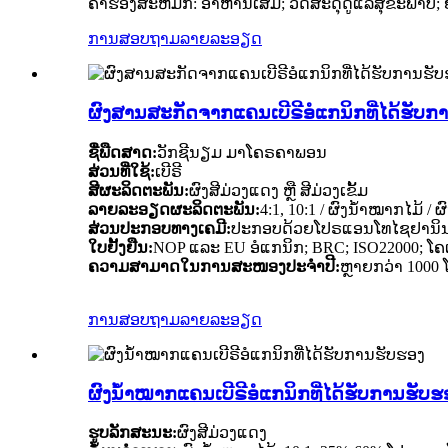
ຄໍາຮ້ອງສະຫມັກ: ອາຫານເສີມ; ວັດສະດຸດູແລສຸຂະພາບ;
ການສອບຖາມ
ລາຍລະອຽດ
ຜົງສານສະກັດຈາກແຄນເບີຣີອໍແກນິກທີ່ໄດ້ຮັບກ
ຊື່ພືດສາດ:
ວັກຊີນຽມ ມາໂຄຣຄາພອນ
ສ່ວນທີ່ໃຊ້:
ເບີຣີ
ສີຜະລິດຕະພັນ:
ຜົງສີມ່ວງແດງ ຫຼື ສີມ່ວງເຂັ້ມ
ລາຍລະອຽດຜະລິດຕະພັນ:
4:1, 10:1 / ຜົງນ້ຳໝາກໄມ້ 
ສ່ວນປະກອບທາງເຄມີ:
ປະກອບດ້ວຍໂປຣແອນໂທໄຊຢານິນ, ແອ
ໃບຢັ້ງຢືນ:
NOP ແລະ EU ອໍແກນິກ; BRC; ISO22000; ໂຄ
ຄວາມສາມາດໃນການສະໜອງປະຈຳປີ:
ຫຼາຍກວ່າ 1000 
ການສອບຖາມ
ລາຍລະອຽດ
ຜົງນ້ຳໝາກແຄນເບີຣີອໍແກນິກທີ່ໄດ້ຮັບການຮັບຮ
ຮູບລັກສະນະ:
ຜົງສີມ່ວງແດງ