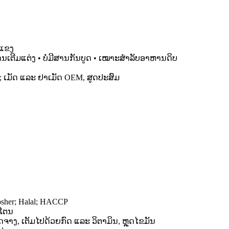
່ແຂງ
ມີສານເຕີມແຕ່ງ • ບໍ່ມີສານກັນບູດ • ເໝາະສຳລັບອາຫານດິບ
ອງ; ເມັດ ແລະ ຢາເມັດ OEM, ສູດປະສົມ
sher; Halal; HACCP
ໂຕນ
ດຈາງ, ເຕັມໄປດ້ວຍກົດ ແລະ ວິຕາມິນ, ຫຼຸດໄຂມັນ