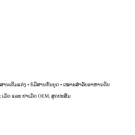
່ມີສານເຕີມແຕ່ງ • ບໍ່ມີສານກັນບູດ • ເໝາະສຳລັບອາຫານດິບ
ອງ; ເມັດ ແລະ ຢາເມັດ OEM, ສູດປະສົມ