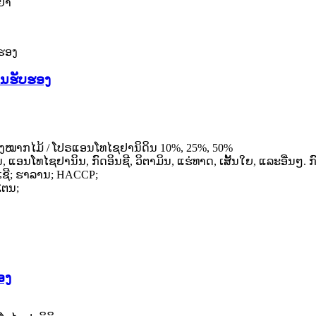
 ຢາ
ານຮັບຮອງ
/ ຜົງໝາກໄມ້ / ໂປຣແອນໂທໄຊຢານິດິນ 10%, 25%, 50%
ນໂທໄຊຢານິນ, ກົດອິນຊີ, ວິຕາມິນ, ແຮ່ທາດ, ເສັ້ນໃຍ, ແລະອື່ນໆ. ກົ
ເຊີ; ຮາລານ; HACCP;
ໂຕນ;
ອງ