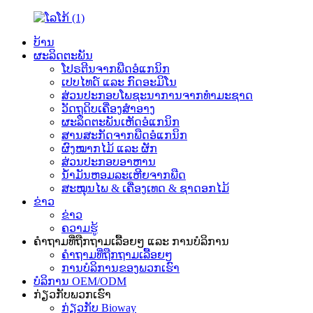
ບ້ານ
ຜະລິດຕະພັນ
ໂປຣຕີນຈາກພືດອໍແກນິກ
ເປບໄທດ໌ ແລະ ກົດອະມິໂນ
ສ່ວນປະກອບໂພຊະນາການຈາກທຳມະຊາດ
ວັດຖຸດິບເຄື່ອງສຳອາງ
ຜະລິດຕະພັນເຫັດອໍແກນິກ
ສານສະກັດຈາກພືດອໍແກນິກ
ຜົງໝາກໄມ້ ແລະ ຜັກ
ສ່ວນປະກອບອາຫານ
ນ້ຳມັນຫອມລະເຫີຍຈາກພືດ
ສະໝຸນໄພ & ເຄື່ອງເທດ & ຊາດອກໄມ້
ຂ່າວ
ຂ່າວ
ຄວາມຮູ້
ຄຳຖາມທີ່ຖືກຖາມເລື້ອຍໆ ແລະ ການບໍລິການ
ຄຳຖາມທີ່ຖືກຖາມເລື້ອຍໆ
ການບໍລິການຂອງພວກເຮົາ
ບໍລິການ OEM/ODM
ກ່ຽວກັບພວກເຮົາ
ກ່ຽວກັບ Bioway