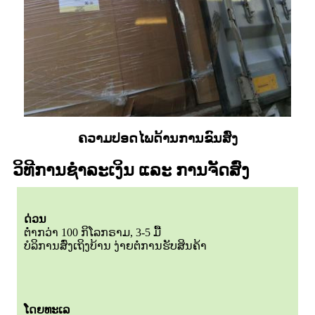
ຄວາມປອດໄພດ້ານການຂົນສົ່ງ
ວິທີການຊໍາລະເງິນ ແລະ ການຈັດສົ່ງ
ດ່ວນ
ຕໍ່າກວ່າ 100 ກິໂລກຣາມ, 3-5 ມື້
ບໍລິການສົ່ງເຖິງບ້ານ ງ່າຍຕໍ່ການຮັບສິນຄ້າ
ໂດຍທະເລ