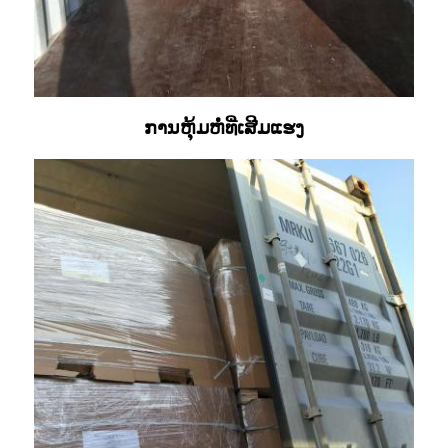
ການຫຸ້ມຫໍ່ທີ່ເສີມແຮງ