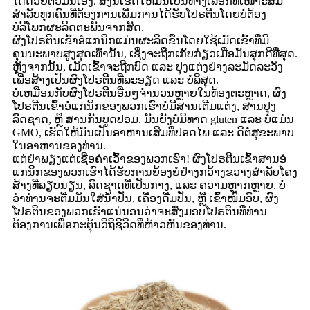
ໄດ້ດ້ວຍຕົວມັນເອງ. ສິ່ງນີ້ເຮັດໃຫ້ມັນເປັນທາງເລືອກທີ່ເໝາະສົມ
ສຳລັບທຸກຄົນທີ່ຕ້ອງການເພີ່ມການໄດ້ຮັບໂປຣຕີນໂດຍບໍ່ຕ້ອງ
ບໍລິໂພກຜະລິດຕະພັນຈາກສັດ.
ຜົງໂປຣຕີນເຂົ້າອໍແກນິກແມ່ນຜະລິດຂຶ້ນໂດຍໃຊ້ເມັດເຂົ້າທີ່ມີ
ຄຸນນະພາບສູງສຸດເທົ່ານັ້ນ, ເຊິ່ງຈະຖືກເກັບກ່ຽວເມື່ອມັນສຸກດີທີ່ສຸດ.
ຫຼັງຈາກນັ້ນ, ເມັດເຂົ້າຈະຖືກບົດ ແລະ ປຸງແຕ່ງຢ່າງລະມັດລະວັງ
ເພື່ອສ້າງເປັນຜົງໂປຣຕີນທີ່ລະອຽດ ແລະ ບໍລິສຸດ.
ບໍ່ເຫມືອນກັບຜົງໂປຣຕີນອື່ນໆຈໍານວນຫຼາຍໃນທ້ອງຕະຫຼາດ, ຜົງ
ໂປຣຕີນເຂົ້າອໍແກນິກຂອງພວກເຮົາບໍ່ມີສານເຕີມແຕ່ງ, ສານປຸງ
ລົດຊາດ, ຫຼື ສານກັນບູດປອມ. ມັນຍັງບໍ່ມີທາດ gluten ແລະ ບໍ່ແມ່ນ
GMO, ເຮັດໃຫ້ມັນເປັນອາຫານເສີມທີ່ປອດໄພ ແລະ ດີຕໍ່ສຸຂະພາບ
ໃນອາຫານຂອງທ່ານ.
ແຕ່ຢ່າພຽງແຕ່ເຊື່ອຄຳເວົ້າຂອງພວກເຮົາ! ຜົງໂປຣຕີນເຂົ້າສານອໍ
ແກນິກຂອງພວກເຮົາໄດ້ຮັບການຍ້ອງຍໍຢ່າງກວ້າງຂວາງສຳລັບໂຄງ
ສ້າງທີ່ລຽບນຽນ, ລົດຊາດທີ່ເປັນກາງ, ແລະ ຄວາມຫຼາກຫຼາຍ. ບໍ່
ວ່າທ່ານຈະຕື່ມມັນໃສ່ນ້ຳປັ່ນ, ເຄື່ອງດື່ມປັ່ນ, ຫຼື ເຂົ້າໜົມອົບ, ຜົງ
ໂປຣຕີນຂອງພວກເຮົາແນ່ນອນວ່າຈະສົ່ງມອບໂປຣຕີນທີ່ທ່ານ
ຕ້ອງການເພື່ອກະຕຸ້ນວິຖີຊີວິດທີ່ຫ້າວຫັນຂອງທ່ານ.