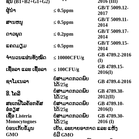
2016 (III)
ຊິນ
(B1+B2+G1+G2)
GB/T 5009.12-
ຜູ້ນຳ
≤ 0.5ppm
2017
GB/T 5009.11-
ສານຫນູ
≤ 0.5ppm
2014
GB/T 5009.17-
ດາວພຸດ
≤ 0.2ppm
2014
GB/T 5009.15-
ແຄດມຽມ
≤ 0.5ppm
2014
GB 4789.2-2016
ຈຳນວນແຜ່ນທັງໝົດ
≤ 10000CFU/g
(I)
GB 4789.15-
ເຊື້ອລາ ແລະ ເຊື້ອລາ
≤ 100CFU/g
2016(I)
ບໍ່ສາມາດກວດພົບ
ຊາໂມເນລາ
GB 4789.4-2016
ໄດ້/25g
ບໍ່ສາມາດກວດພົບ
GB 4789.38-
ອີ. ໂຄລີ
2012(II)
ໄດ້/25g
ສະເຕຟີໂລຄັອກຄັສ
ບໍ່ສາມາດກວດພົບ
GB 4789.10-
2016(I)
ອໍຣຽສ
ໄດ້/25g
ເຊື້ອ Listeria
ບໍ່ສາມາດກວດພົບ
GB 4789.30-
Monocytognes
2016 (I)
ໄດ້/25g
ບ່ອນເກັບຂໍ້ມູນ
ເຢັນ, ລະບາຍອາກາດ ແລະ ແຫ້ງ
GMO
ບໍ່ມີ GMO