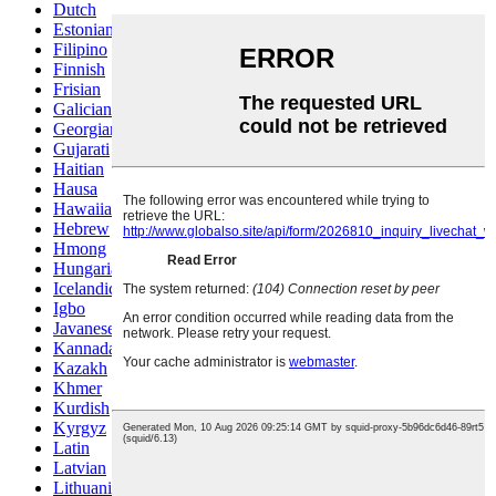
Dutch
Estonian
Filipino
Finnish
Frisian
Galician
Georgian
Gujarati
Haitian
Hausa
Hawaiian
Hebrew
Hmong
Hungarian
Icelandic
Igbo
Javanese
Kannada
Kazakh
Khmer
Kurdish
Kyrgyz
Latin
Latvian
Lithuanian