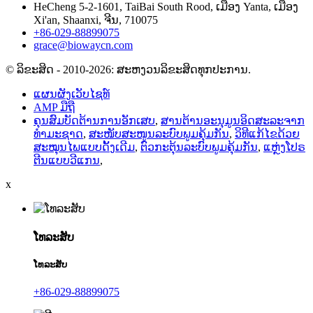
HeCheng 5-2-1601, TaiBai South Rood, ເມືອງ Yanta, ເມືອງ
Xi'an, Shaanxi, ຈີນ, 710075
+86-029-88899075
grace@biowaycn.com
© ລິຂະສິດ - 2010-2026: ສະຫງວນລິຂະສິດທຸກປະການ.
ແຜນຜັງເວັບໄຊທ໌
AMP ມືຖື
ຄຸນສົມບັດຕ້ານການອັກເສບ
,
ສານຕ້ານອະນຸມູນອິດສະລະຈາກ
ທຳມະຊາດ
,
ສະໜັບສະໜູນລະບົບພູມຄຸ້ມກັນ
,
ວິທີແກ້ໄຂດ້ວຍ
ສະໝຸນໄພແບບດັ້ງເດີມ
,
ຕົວກະຕຸ້ນລະບົບພູມຄຸ້ມກັນ
,
ແຫຼ່ງໂປຣ
ຕີນແບບວີແກນ
,
x
ໂທລະສັບ
ໂທລະສັບ
+86-029-88899075