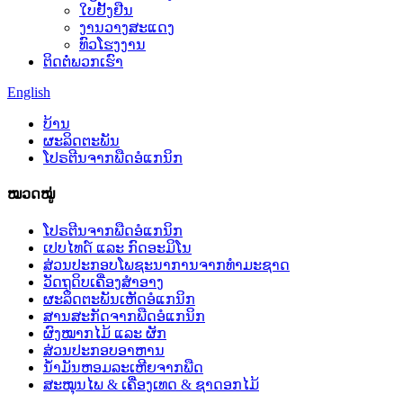
ໃບຢັ້ງຢືນ
ງານວາງສະແດງ
ທົວໂຮງງານ
ຕິດຕໍ່ພວກເຮົາ
English
ບ້ານ
ຜະລິດຕະພັນ
ໂປຣຕີນຈາກພືດອໍແກນິກ
ໝວດໝູ່
ໂປຣຕີນຈາກພືດອໍແກນິກ
ເປບໄທດ໌ ແລະ ກົດອະມິໂນ
ສ່ວນປະກອບໂພຊະນາການຈາກທຳມະຊາດ
ວັດຖຸດິບເຄື່ອງສຳອາງ
ຜະລິດຕະພັນເຫັດອໍແກນິກ
ສານສະກັດຈາກພືດອໍແກນິກ
ຜົງໝາກໄມ້ ແລະ ຜັກ
ສ່ວນປະກອບອາຫານ
ນ້ຳມັນຫອມລະເຫີຍຈາກພືດ
ສະໝຸນໄພ & ເຄື່ອງເທດ & ຊາດອກໄມ້