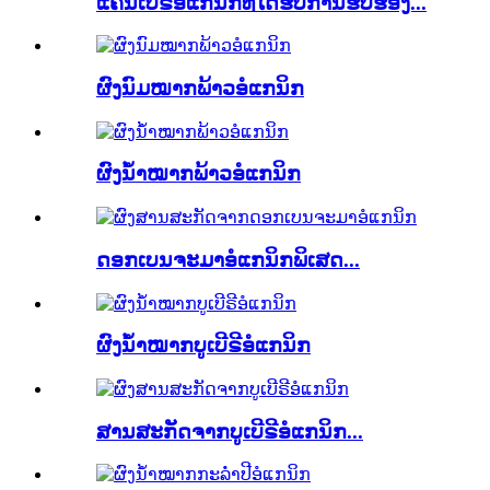
ແຄນເບີຣີອໍແກນິກທີ່ໄດ້ຮັບການຮັບຮອງ...
ຜົງນົມໝາກພ້າວອໍແກນິກ
ຜົງນ້ຳໝາກພ້າວອໍແກນິກ
ດອກເບນຈະມາອໍແກນິກພິເສດ...
ຜົງນ້ຳໝາກບູເບີຣີອໍແກນິກ
ສານສະກັດຈາກບູເບີຣີອໍແກນິກ...