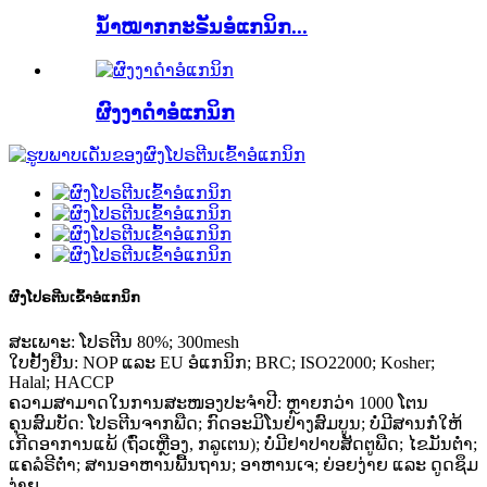
ນ້ຳໝາກກະຣັນອໍແກນິກ...
ຜົງງາດຳອໍແກນິກ
ຜົງໂປຣຕີນເຂົ້າອໍແກນິກ
ສະເພາະ: ໂປຣຕີນ 80%; 300mesh
ໃບຢັ້ງຢືນ: NOP ແລະ EU ອໍແກນິກ; BRC; ISO22000; Kosher;
Halal; HACCP
ຄວາມສາມາດໃນການສະໜອງປະຈຳປີ: ຫຼາຍກວ່າ 1000 ໂຕນ
ຄຸນສົມບັດ: ໂປຣຕີນຈາກພືດ; ກົດອະມິໂນຢ່າງສົມບູນ; ບໍ່ມີສານກໍ່ໃຫ້
ເກີດອາການແພ້ (ຖົ່ວເຫຼືອງ, ກລູເຕນ); ບໍ່ມີຢາປາບສັດຕູພືດ; ໄຂມັນຕໍ່າ;
ແຄລໍຣີຕໍ່າ; ສານອາຫານພື້ນຖານ; ອາຫານເຈ; ຍ່ອຍງ່າຍ ແລະ ດູດຊຶມ
ງ່າຍ.