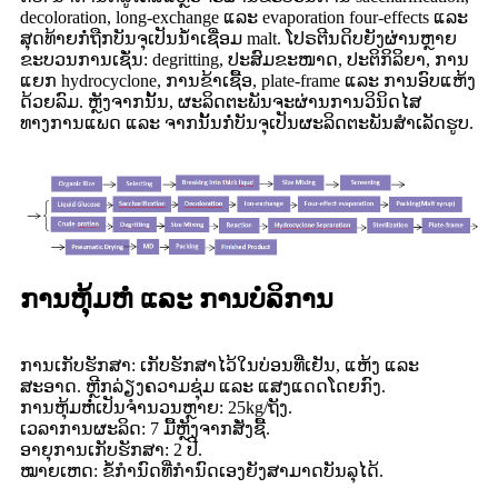
decoloration, long-exchange ແລະ evaporation four-effects ແລະ
ສຸດທ້າຍກໍ່ຖືກບັນຈຸເປັນນ້ຳເຊື່ອມ malt. ໂປຣຕີນດິບຍັງຜ່ານຫຼາຍ
ຂະບວນການເຊັ່ນ: degritting, ປະສົມຂະໜາດ, ປະຕິກິລິຍາ, ການ
ແຍກ hydrocyclone, ການຂ້າເຊື້ອ, plate-frame ແລະ ການອົບແຫ້ງ
ດ້ວຍລົມ. ຫຼັງຈາກນັ້ນ, ຜະລິດຕະພັນຈະຜ່ານການວິນິດໄສ
ທາງການແພດ ແລະ ຈາກນັ້ນກໍ່ບັນຈຸເປັນຜະລິດຕະພັນສຳເລັດຮູບ.
ການຫຸ້ມຫໍ່ ແລະ ການບໍລິການ
ການເກັບຮັກສາ: ເກັບຮັກສາໄວ້ໃນບ່ອນທີ່ເຢັນ, ແຫ້ງ ແລະ
ສະອາດ. ຫຼີກລ່ຽງຄວາມຊຸ່ມ ແລະ ແສງແດດໂດຍກົງ.
ການຫຸ້ມຫໍ່ເປັນຈຳນວນຫຼາຍ: 25kg/ຖັງ.
ເວລາການຜະລິດ: 7 ມື້ຫຼັງຈາກສັ່ງຊື້.
ອາຍຸການເກັບຮັກສາ: 2 ປີ.
ໝາຍເຫດ: ຂໍ້ກຳນົດທີ່ກຳນົດເອງຍັງສາມາດບັນລຸໄດ້.