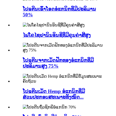
ໂປຣຕີນເຂົ້າໂອດອໍແກນິກທີ່ມີປະລິມານ
50%
ໄຟໂຄໄຊຢານິນອິນຊີທີ່ມີຄຸນຄ່າສີສູງ
ໂປຣຕີນຈາກເມັດຟັກທອງອໍແກນິກທີ່ມີ
ປະລິມານສູງ 75%
ໂປຣຕີນເມັດ Hemp ອໍແກນິກທີ່ມີ
ສ່ວນປະກອບສະເພາະທັງໝົດ...