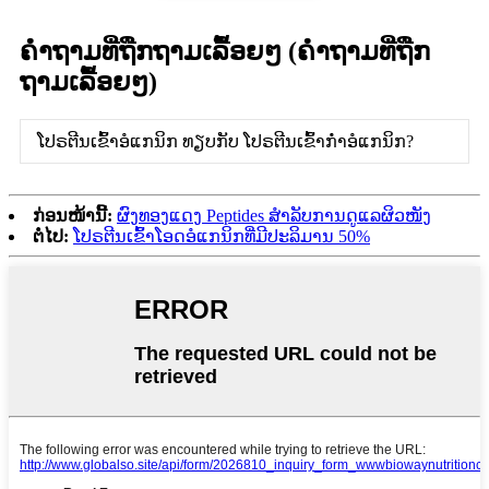
ຄຳຖາມທີ່ຖືກຖາມເລື້ອຍໆ (ຄຳຖາມທີ່ຖືກ
ຖາມເລື້ອຍໆ)
ໂປຣຕີນເຂົ້າອໍແກນິກ ທຽບກັບ ໂປຣຕີນເຂົ້າກ່ຳອໍແກນິກ?
ກ່ອນໜ້ານີ້:
ຜົງທອງແດງ Peptides ສຳລັບການດູແລຜິວໜັງ
ຕໍ່ໄປ:
ໂປຣຕີນເຂົ້າໂອດອໍແກນິກທີ່ມີປະລິມານ 50%