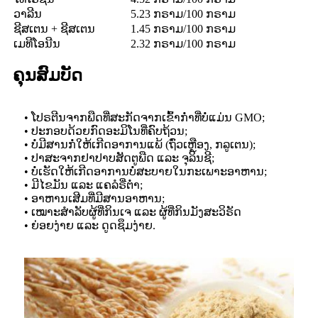
ວາລີນ
5.23 ກຣາມ/100 ກຣາມ
ຊີສເຕນ + ຊີສເຕນ
1.45 ກຣາມ/100 ກຣາມ
ເມທີໂອນີນ
2.32 ກຣາມ/100 ກຣາມ
ຄຸນສົມບັດ
• ໂປຣຕີນຈາກພືດທີ່ສະກັດຈາກເຂົ້າກ່ຳທີ່ບໍ່ແມ່ນ GMO;
• ປະກອບດ້ວຍກົດອະມິໂນທີ່ຄົບຖ້ວນ;
• ບໍ່ມີສານກໍ່ໃຫ້ເກີດອາການແພ້ (ຖົ່ວເຫຼືອງ, ກລູເຕນ);
• ປາສະຈາກຢາປາບສັດຕູພືດ ແລະ ຈຸລິນຊີ;
• ບໍ່ເຮັດໃຫ້ເກີດອາການບໍ່ສະບາຍໃນກະເພາະອາຫານ;
• ມີໄຂມັນ ແລະ ແຄລໍຣີ່ຕໍ່າ;
• ອາຫານເສີມທີ່ມີສານອາຫານ;
• ເໝາະສຳລັບຜູ້ທີ່ກິນເຈ ແລະ ຜູ້ທີ່ກິນມັງສະວິຣັດ
• ຍ່ອຍງ່າຍ ແລະ ດູດຊຶມງ່າຍ.