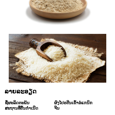
ລາຍລະອຽດ
ຊື່ຜະລິດຕະພັນ
ຜົງໂປຣຕີນເຂົ້າອໍແກນິກ
ສະຖານທີ່ຕົ້ນກຳເນີດ
ຈີນ