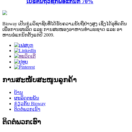
ໂປຣຕີນຖົ່ວຊິກພີອໍແກນິກ 70%
Bioway ເປັນກຸ່ມວິຊາຊີບທີ່ໄດ້ຮັບຄວາມນັບຖືຢ່າງສູງ ເຊິ່ງໄດ້ອຸທິດຕົນ
ເພື່ອການຜະລິດ ແລະ ການສະໜອງອາຫານທຳມະຊາດ ແລະ ອາ
ຫານອໍແກນິກຕັ້ງແຕ່ປີ 2009.
ການສະໜັບສະໜູນລູກຄ້າ
ບ້ານ
ຜະລິດຕະພັນ
ກ່ຽວກັບ Bioway
ຕິດຕໍ່ພວກເຮົາ
ຕິດຕໍ່ພວກເຮົາ