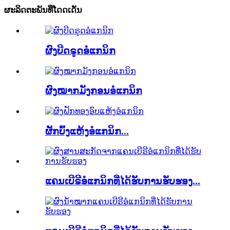
ຜະລິດຕະພັນທີ່ໂດດເດັ່ນ
ຜົງບີດຣູດອໍແກນິກ
ຜົງໝາກມັງກອນອໍແກນິກ
ຜັກບົ້ງແຫ້ງອໍແກນິກ...
ແຄນເບີຣີອໍແກນິກທີ່ໄດ້ຮັບການຮັບຮອງ...