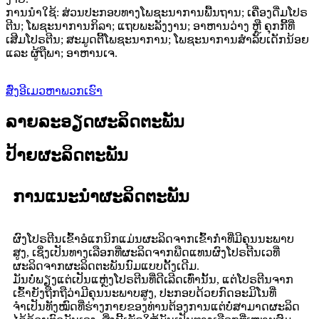
ການນຳໃຊ້: ສ່ວນປະກອບທາງໂພຊະນາການພື້ນຖານ; ເຄື່ອງດື່ມໂປຣ
ຕີນ; ໂພຊະນາການກິລາ; ແຖບພະລັງງານ; ອາຫານວ່າງ ຫຼື ຄຸກກີ້ທີ່
ເສີມໂປຣຕີນ; ສະມູດຕີ້ໂພຊະນາການ; ໂພຊະນາການສຳລັບເດັກນ້ອຍ
ແລະ ຜູ້ຖືພາ; ອາຫານເຈ.
ສົ່ງອີເມວຫາພວກເຮົາ
ລາຍລະອຽດຜະລິດຕະພັນ
ປ້າຍຜະລິດຕະພັນ
ການແນະນຳຜະລິດຕະພັນ
ຜົງໂປຣຕີນເຂົ້າອໍແກນິກແມ່ນຜະລິດຈາກເຂົ້າກ່ຳທີ່ມີຄຸນນະພາບ
ສູງ, ເຊິ່ງເປັນທາງເລືອກທີ່ຜະລິດຈາກພືດແທນຜົງໂປຣຕີນເວທີ່
ຜະລິດຈາກຜະລິດຕະພັນນົມແບບດັ້ງເດີມ.
ມັນບໍ່ພຽງແຕ່ເປັນແຫຼ່ງໂປຣຕີນທີ່ດີເລີດເທົ່ານັ້ນ, ແຕ່ໂປຣຕີນຈາກ
ເຂົ້າຍັງຖືກຖືວ່າມີຄຸນນະພາບສູງ, ປະກອບດ້ວຍກົດອະມິໂນທີ່
ຈຳເປັນທັງໝົດທີ່ຮ່າງກາຍຂອງທ່ານຕ້ອງການແຕ່ບໍ່ສາມາດຜະລິດ