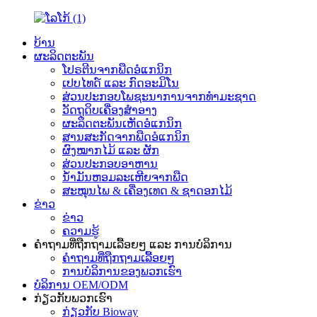
ບ້ານ
ຜະລິດຕະພັນ
ໂປຣຕີນຈາກພືດອໍແກນິກ
ເປບໄທດ໌ ແລະ ກົດອະມິໂນ
ສ່ວນປະກອບໂພຊະນາການຈາກທຳມະຊາດ
ວັດຖຸດິບເຄື່ອງສຳອາງ
ຜະລິດຕະພັນເຫັດອໍແກນິກ
ສານສະກັດຈາກພືດອໍແກນິກ
ຜົງໝາກໄມ້ ແລະ ຜັກ
ສ່ວນປະກອບອາຫານ
ນ້ຳມັນຫອມລະເຫີຍຈາກພືດ
ສະໝຸນໄພ & ເຄື່ອງເທດ & ຊາດອກໄມ້
ຂ່າວ
ຂ່າວ
ຄວາມຮູ້
ຄຳຖາມທີ່ຖືກຖາມເລື້ອຍໆ ແລະ ການບໍລິການ
ຄຳຖາມທີ່ຖືກຖາມເລື້ອຍໆ
ການບໍລິການຂອງພວກເຮົາ
ບໍລິການ OEM/ODM
ກ່ຽວກັບພວກເຮົາ
ກ່ຽວກັບ Bioway