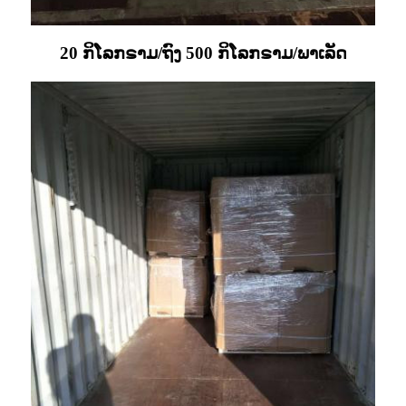
20 ກິໂລກຣາມ/ຖົງ 500 ກິໂລກຣາມ/ພາເລັດ