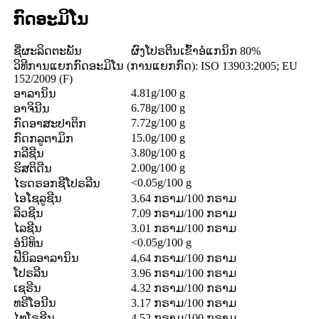
ກົດອະມິໂນ
ຊື່ຜະລິດຕະພັນ
ຜົງໂປຣຕີນເຂົ້າອໍແກນິກ 80%
ວິທີການແຍກກົດອະມິໂນ (ການແຍກກົດ): ISO 13903:2005; EU
152/2009 (F)
4.81g/100 g
ອາລານິນ
6.78g/100 g
ອາຈິນີນ
7.72g/100 g
ກົດອາສະປາຕິກ
15.0g/100 g
ກົດກລູຕາມິກ
3.80g/100 g
ກລີຊີນ
2.00g/100 g
ຮິສຕິດີນ
<0.05g/100 g
ໄຮດຣອກຊີໂປຣລີນ
ໄອໂຊລູຊີນ
3.64 ກຣາມ/100 ກຣາມ
ລິວຊີນ
7.09 ກຣາມ/100 ກຣາມ
ໄລຊີນ
3.01 ກຣາມ/100 ກຣາມ
<0.05g/100 g
ອໍນິທິນ
ຟີນິລອາລານິນ
4.64 ກຣາມ/100 ກຣາມ
ໂປຣລີນ
3.96 ກຣາມ/100 ກຣາມ
ເຊຣີນ
4.32 ກຣາມ/100 ກຣາມ
ທຣີໂອນີນ
3.17 ກຣາມ/100 ກຣາມ
ໄທໂຣຊີນ
4.52 ກຣາມ/100 ກຣາມ