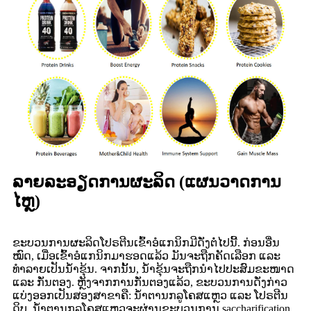
ລາຍລະອຽດການຜະລິດ (ແຜນວາດການ
ໄຫຼ)
ຂະບວນການຜະລິດໂປຣຕີນເຂົ້າອໍແກນິກມີດັ່ງຕໍ່ໄປນີ້. ກ່ອນອື່ນ
ໝົດ, ເມື່ອເຂົ້າອໍແກນິກມາຮອດແລ້ວ ມັນຈະຖືກຄັດເລືອກ ແລະ
ທຳລາຍເປັນນ້ຳຂຸ້ນ. ຈາກນັ້ນ, ນ້ຳຂຸ້ນຈະຖືກນຳໄປປະສົມຂະໜາດ
ແລະ ກັ່ນຕອງ. ຫຼັງຈາກການກັ່ນຕອງແລ້ວ, ຂະບວນການດັ່ງກ່າວ
ແບ່ງອອກເປັນສອງສາຂາຄື: ນ້ຳຕານກລູໂຄສແຫຼວ ແລະ ໂປຣຕີນ
ດິບ. ນ້ຳຕານກລູໂຄສແຫຼວຈະຜ່ານຂະບວນການ saccharification,