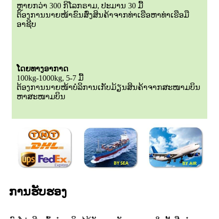
ຫຼາຍກວ່າ 300 ກິໂລກຣາມ, ປະມານ 30 ມື້
ຕ້ອງການນາຍໜ້າຂົນສົ່ງສິນຄ້າຈາກທ່າເຮືອຫາທ່າເຮືອມື
ອາຊີບ
ໂດຍທາງອາກາດ
100kg-1000kg, 5-7 ມື້
ຕ້ອງການນາຍໜ້າບໍລິການເກັບມ້ຽນສິນຄ້າຈາກສະໜາມບິນ
ຫາສະໜາມບິນ
ການຮັບຮອງ