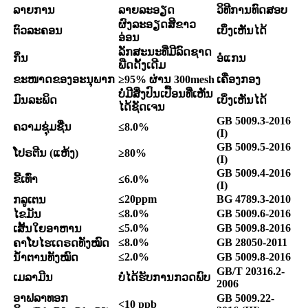
ລາຍການ
ລາຍລະອຽດ
ວິທີການທົດສອບ
ຜົງລະອຽດສີຂາວ
ຕົວລະຄອນ
ເບິ່ງເຫັນໄດ້
ອ່ອນ
ລັກສະນະທີ່ມີລົດຊາດ
ກິ່ນ
ອໍແກນ
ພືດດັ້ງເດີມ
ຂະໜາດຂອງອະນຸພາກ
≥
9
5
% ຜ່ານ 300mesh
ເຄື່ອງກອງ
ບໍ່ມີສິ່ງປົນເປື້ອນທີ່ເຫັນ
ມົນລະພິດ
ເບິ່ງເຫັນໄດ້
ໄດ້ຊັດເຈນ
GB 5009.3-2016
ຄວາມຊຸ່ມຊື່ນ
≤8.0%
(I)
GB 5009.5-2016
ໂປຣຕີນ (ແຫ້ງ)
≥80%
(I)
GB 5009.4-2016
ຂີ້ເທົ່າ
≤6.0%
(I)
≤20ppm
BG 4789.3-2010
ກລູເຕນ
≤8.0%
GB 5009.6-2016
ໄຂມັນ
≤5.0%
GB 5009.8-2016
ເສັ້ນໃຍອາຫານ
≤8.0%
GB 28050-2011
ຄາໂບໄຮເດຣດທັງໝົດ
≤2.0%
GB 5009.8-2016
ນ້ຳຕານທັງໝົດ
GB/T 20316.2-
ເມລາມີນ
ບໍ່ໄດ້ຮັບການກວດພົບ
2006
ອາຟລາທອກ
GB 5009.22-
<10 ppb