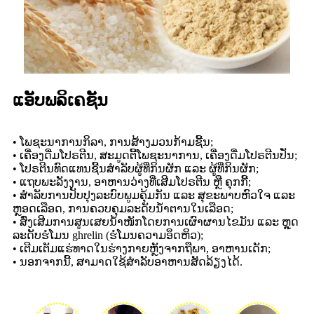
ແອັບພລິເຄຊັນ
• ໂພຊະນາການກິລາ, ການສ້າງມວນກ້າມຊີ້ນ;
• ເຄື່ອງດື່ມໂປຣຕີນ, ສະມູດຕີ້ໂພຊະນາການ, ເຄື່ອງດື່ມໂປຣຕີນປັ່ນ;
• ໂປຣຕີນທົດແທນຊີ້ນສຳລັບຜູ້ທີ່ກິນຜັກ ແລະ ຜູ້ທີ່ກິນຜັກ;
• ແຖບພະລັງງານ, ອາຫານວ່າງທີ່ເສີມໂປຣຕີນ ຫຼື ຄຸກກີ້;
• ສຳລັບການປັບປຸງລະບົບພູມຄຸ້ມກັນ ແລະ ສຸຂະພາບຫົວໃຈ ແລະ
ຫຼອດເລືອດ, ການຄວບຄຸມລະດັບນ້ຳຕານໃນເລືອດ;
• ສົ່ງເສີມການສູນເສຍນ້ຳໜັກໂດຍການເຜົາຜານໄຂມັນ ແລະ ຫຼຸດ
ລະດັບຮໍໂມນ ghrelin (ຮໍໂມນຄວາມອຶດຫິວ);
• ເຕີມເຕັມແຮ່ທາດໃນຮ່າງກາຍຫຼັງຈາກຖືພາ, ອາຫານເດັກ;
• ນອກຈາກນີ້, ສາມາດໃຊ້ສໍາລັບອາຫານສັດລ້ຽງໄດ້.