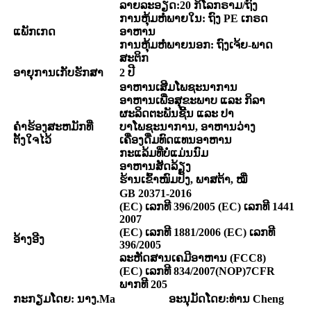
ລາຍລະອຽດ
:
20 ກິໂລກຣາມ/ຖົງ
ການຫຸ້ມຫໍ່ພາຍໃນ: ຖົງ PE ເກຣດ
ແພັກເກດ
ອາຫານ
ການຫຸ້ມຫໍ່ພາຍນອກ: ຖົງເຈ້ຍ-ພາດ
ສະຕິກ
ອາຍຸການເກັບຮັກສາ
2 ປີ
ອາຫານເສີມໂພຊະນາການ
ອາຫານເພື່ອສຸຂະພາບ ແລະ ກິລາ
ຜະລິດຕະພັນຊີ້ນ ແລະ ປາ
ຄໍາຮ້ອງສະຫມັກທີ່
ບາໂພຊະນາການ, ອາຫານວ່າງ
ຕັ້ງໃຈໄວ້
ເຄື່ອງດື່ມທົດແທນອາຫານ
ກະແລ້ມທີ່ບໍ່ແມ່ນນົມ
ອາຫານສັດລ້ຽງ
ຮ້ານເຂົ້າໜົມປັງ, ພາສຕ້າ, ໝີ່
GB 20371-2016
(EC) ເລກທີ 396/2005 (EC) ເລກທີ 1441
2007
(EC) ເລກທີ 1881/
2006 (
EC) ເລກທີ
ອ້າງອີງ
396/2005
ລະຫັດສານເຄມີອາຫານ (FCC8)
(EC) ເລກທີ 834/2007
(
NOP
)
7CFR
ພາກທີ 205
ກະກຽມໂດຍ: ນາງ.
M
a
ອະນຸມັດໂດຍ:
ທ່ານ Cheng