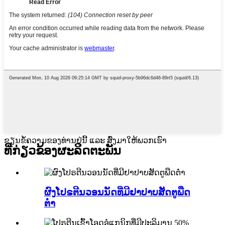
ຂຽນຂໍ້ຄວາມຂອງທ່ານຢູ່ນີ້ ແລະ ສົ່ງມາໃຫ້ພວກເຮົາ
ທີ່ກ່ຽວຂ້ອງ
ຜະລິດຕະພັນ
ຜົງໂປຣຕີນວອນນັດທີ່ມີຢາປາບສັດຕູພືດ
ຕ່ຳ