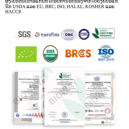
ຜົງໂປຣຕີນເຂົ້າອໍແກນິກໄດ້ຮັບການຮັບຮອງຈາກໃບຢັ້ງຢືນອໍແກ
ນິກ USDA ແລະ EU, BRC, ISO, HALAL, KOSHER ແລະ
HACCP.